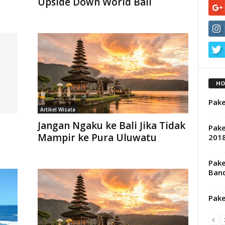
Upside Down World Bali
HO
Pake
Artikel Wisata
Jangan Ngaku ke Bali Jika Tidak
Pake
Mampir ke Pura Uluwatu
201
Pake
Ban
Pake