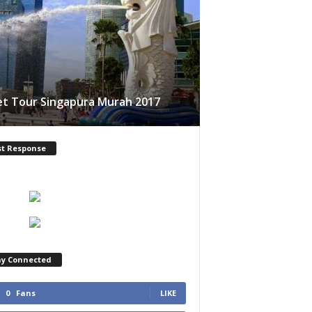
t Tour Singapura Murah 2017
st Response
ay Connected
0
Fans
LIKE