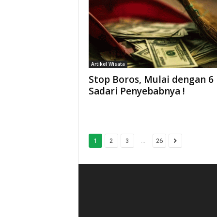
Artikel Wisata
Stop Boros, Mulai dengan 6
Sadari Penyebabnya !
...
1
2
3
26