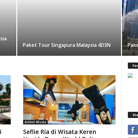
sia
Paket Tour Singapura Malaysia 4D3N
Pake
Fa
St
Artikel Wisata
i
Seflie Ria di Wisata Keren