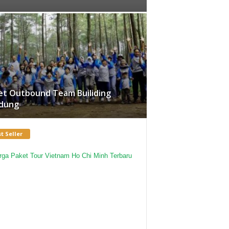
et Outbound Team Builiding
dung
t Seller